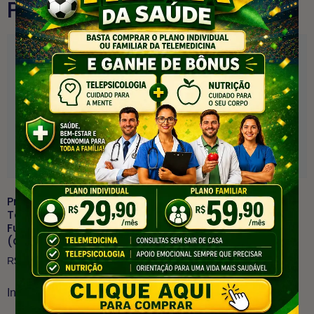
Produtos relacionados
Programa De
Programa De
Telemedicina + Auxílio
Telemedicina + Auxílio
Funeral – Familiar
Funeral – Individual
(Cartão)
(Cartão)
R$
69,90
/ mês
R$
49,90
/ mês
Inscreva-se agora
Inscreva-se agora