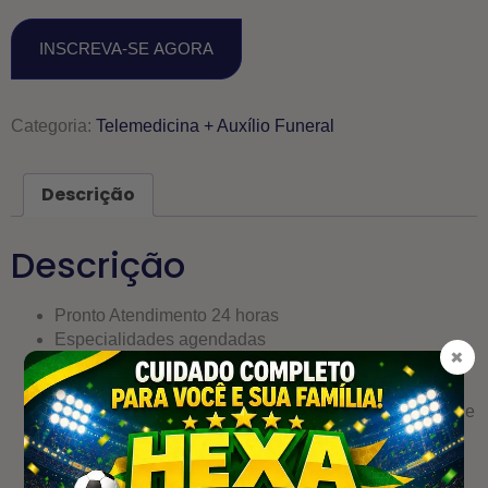
INSCREVA-SE AGORA
Categoria:
Telemedicina + Auxílio Funeral
Descrição
Descrição
Pronto Atendimento 24 horas
Especialidades agendadas
×
Consultas ilimitadas
Descontos em medicamentos
Assistência funeral com cobertura para morte natural e
acidental dos sócios R$ 5.000,00 por beneficiário