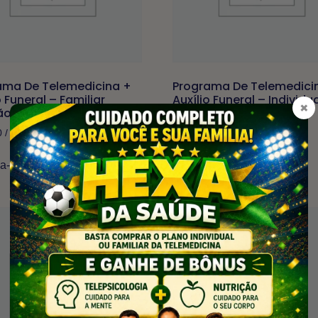
ama De Telemedicina +
Programa De Telemedici
o Funeral – Familiar
Auxílio Funeral – Individu
×
ão)
(Boleto)
0
/ mês
R$
53,90
/ mês
va-se agora
Inscreva-se agora