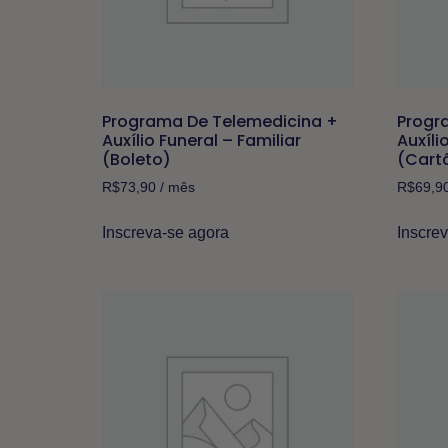
Programa De Telemedicina +
Progr
Auxílio Funeral – Familiar
Auxíli
(Boleto)
(Cart
R$
73,90
/ mês
R$
69,9
Inscreva-se agora
Inscre