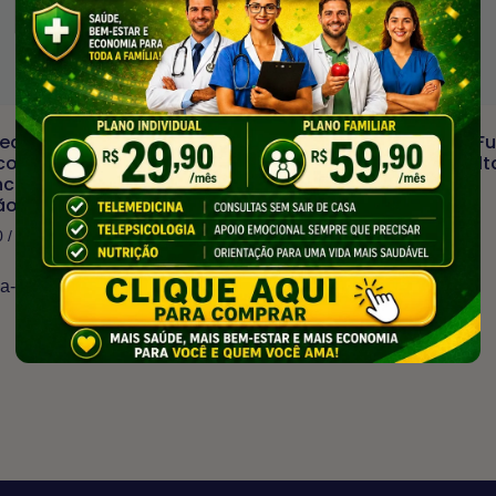
dicina + Auxílio Funeral
Telemedicina + Auxílio F
contos Em Consultas
+ Descontos Em Consult
ciais – Familiar
Presenciais – Individual
ão)
(Boleto)
0
/ mês
R$
56,90
/ mês
va-se agora
Inscreva-se agora