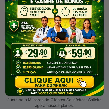
Saúde Integral
Cuidados físicos e mentais em uma única
solução acessível para todos os brasileiros.
FEEDBACK
O Que Os Nossos Clientes
Dizem
Junte-se a Milhares de Clientes Satisfeitos. Solicite
agora nossos planos.