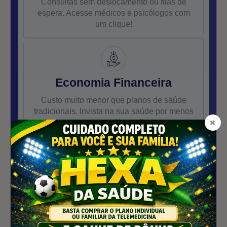
Consultas sem deslocamento ou filas de
espera. Acesse médicos e psicólogos com
um clique!
Economia Financeira
Custo muito menor que planos de saúde
tradicionais. Invista na sua saúde por menos
×
que um café por dia.
Tranquilidade Familiar
Atendimento médico e psicológico de onde
estiver, com poucos cliques e suporte real e
humanizado.