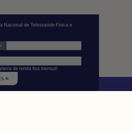
a Nacional de Telessaúde Física e
0%
teira de renda fixa mensal!
ES