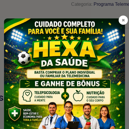
Categoria:
Programa Teleme
×
s