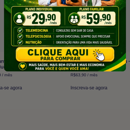
ama Telemedicina –
Programa Telemedicina 
dual (Boleto)
Familiar (Boleto)
0
/ mês
R$
63,90
/ mês
va-se agora
Inscreva-se agora