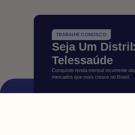
TRABALHE CONOSCO
Seja Um Distri
Telessaúde
Conquiste renda mensal recorrente a
mercados que mais cresce no Brasil.
CENTRAL DE ATENDIMEN