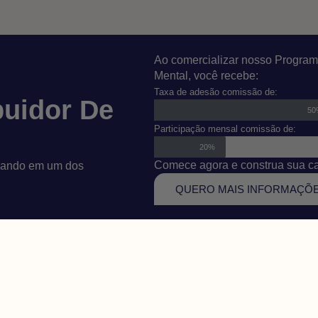
Ao comercializar nosso Program
Mental, você recebe:
Taxa de adesão comissão de:
buidor De
5
Participação mensal comissão de:
20%
Comece agora e construa sua car
tuando em um dos
QUERO MAIS INFORMAÇÕ
TO