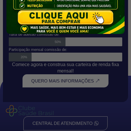
Telessaúde
Conquiste renda mensal recorrente atuando em um
dos mercados que mais cresce no Brasil.
Ao comercializar nosso Programa Nacional de
Telessaúde Física e Mental, você recebe:
Taxa de adesão comissão de:
50%
Participação mensal comissão de:
20%
Comece agora e construa sua carteira de renda fixa
mensal!
QUERO MAIS INFORMAÇÕES
CENTRAL DE ATENDIMENTO